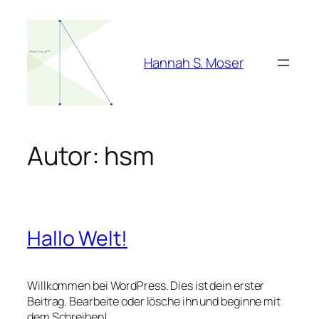
Zum
Inhalt
springen
Hannah S. Moser
Autor:
hsm
Hallo Welt!
Willkommen bei WordPress. Dies ist dein erster
Beitrag. Bearbeite oder lösche ihn und beginne mit
dem Schreiben!